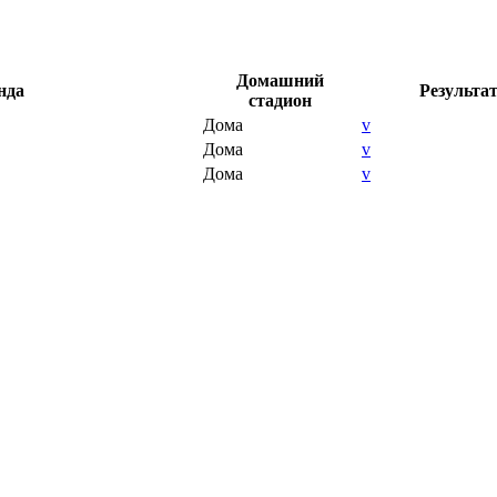
Домашний
нда
Результа
стадион
Дома
v
Дома
v
Дома
v