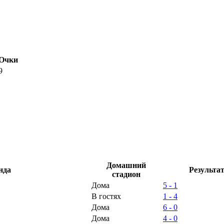
Очки
9
Домашний
нда
Результа
стадион
Дома
5 - 1
В гостях
1 - 4
Дома
6 - 0
Дома
4 - 0