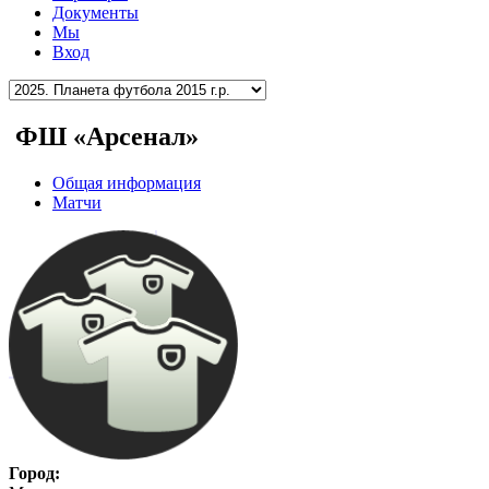
Документы
Мы
Вход
ФШ «Арсенал»
Общая информация
Матчи
Город: