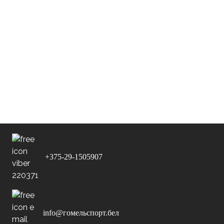
Архипцев
14-11-2025
ДФК
В гостях
v
14:30
«Трамплин»
14-11-2025
ФК
Дома
v
15:20
Витебск-2017
ФК
15-11-2025
Славия г.
В гостях
v
12:00
Мозырь
+375-29-1505907
info@гомельспорт.бел