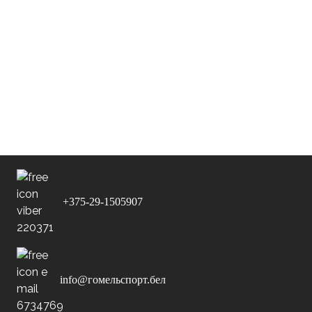
14-11-2025
ФК
В гостях
v
15:20
«Днепр»
15-11-2025
ФК
В гостях
v
09:30
Витебск-2018
15-11-2025
ДЮСШ-2-
В гостях
v
10:20
2017 г.Речица
+375-29-1505907
info@гомельспорт.бел