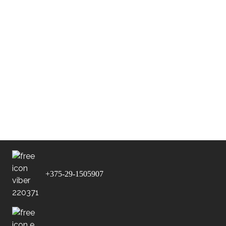
Дата
Команда
Результаты
стадион
ФК
28-11-2025
Метеор
Дома
v
Гомель
ФК
28-11-2025
Дома
v
Славия
ФК
Минск -
В гостях
v
Черные
+375-29-1505907