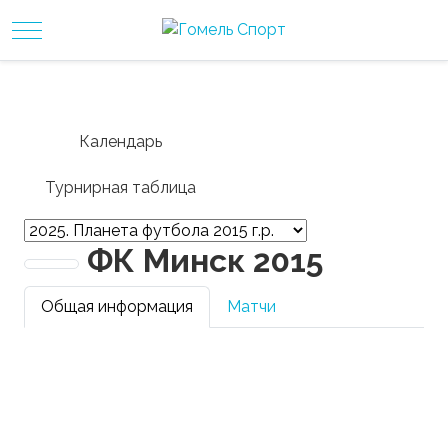
Mobile Menu Toggle
Календарь
Турнирная таблица
ФК Минск 2015
Общая информация
Матчи
Результаты турнира
Разниц
Рейтинг
Сыграно
Побед
Ничьих
Поражений
голов