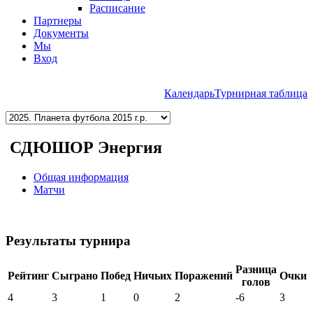
Расписание
Партнеры
Документы
Мы
Вход
Календарь
Турнирная таблица
СДЮШОР Энергия
Общая информация
Матчи
Результаты турнира
Разница
Рейтинг
Сыграно
Побед
Ничьих
Поражений
Очки
голов
4
3
1
0
2
-6
3