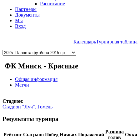
Расписание
Партнеры
Документы
Мы
Вход
Календарь
Турнирная таблица
ФК Минск - Красные
Общая информация
Матчи
Cтадион:
Стадион "Луч", Гомель
Результаты турнира
Разница
Рейтинг
Сыграно
Побед
Ничьих
Поражений
Очки
голов