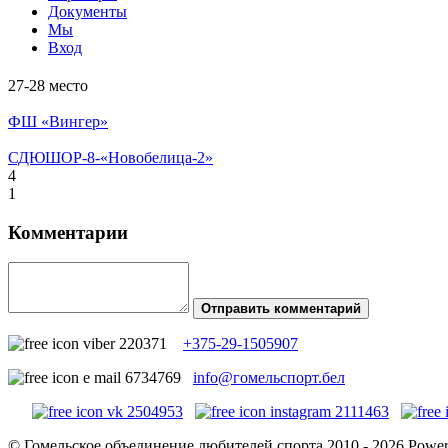
Документы
Мы
Вход
27-28 место
ФШ «Вингер»
СДЮШОР-8-«Новобелица-2»
4
1
Комментарии
Отправить комментарий
+375-29-1505907
info@гомельспорт.бел
© Гомельское объединение любителей спорта 2010 - 2026 Powe