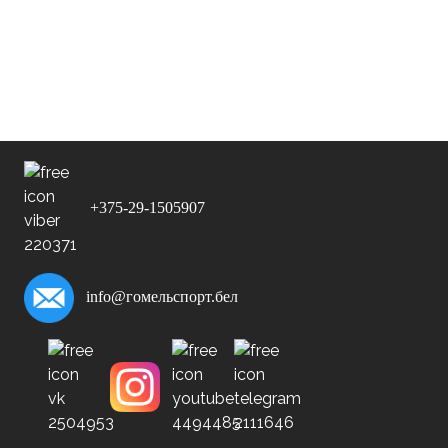
ФК
В гостях
v
«Ислочь-2014»
+375-29-1505907
info@гомельспорт.бел