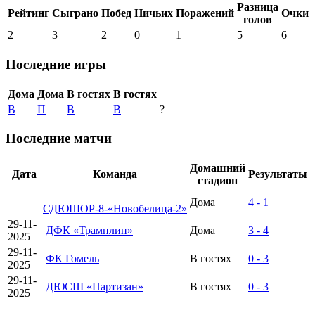
Разница
Рейтинг
Сыграно
Побед
Ничьих
Поражений
Очки
голов
2
3
2
0
1
5
6
Последние игры
Дома
Дома
В гостях
В гостях
В
П
В
В
?
Последние матчи
Домашний
Дата
Команда
Результаты
стадион
Дома
4 - 1
СДЮШОР-8-«Новобелица-2»
29-11-
ДФК «Трамплин»
Дома
3 - 4
2025
29-11-
ФК Гомель
В гостях
0 - 3
2025
29-11-
ДЮСШ «Партизан»
В гостях
0 - 3
2025