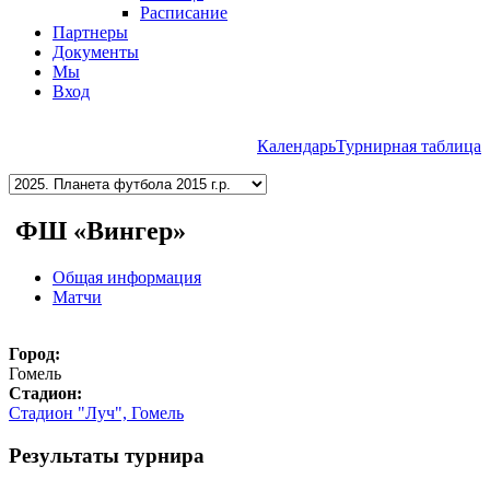
Расписание
Партнеры
Документы
Мы
Вход
Календарь
Турнирная таблица
ФШ «Вингер»
Общая информация
Матчи
Город:
Гомель
Cтадион:
Стадион "Луч", Гомель
Результаты турнира