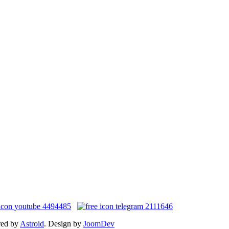
red by
Astroid
. Design by
JoomDev