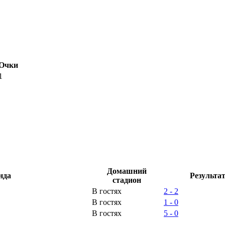
Очки
1
Домашний
нда
Результа
стадион
В гостях
2 - 2
В гостях
1 - 0
В гостях
5 - 0