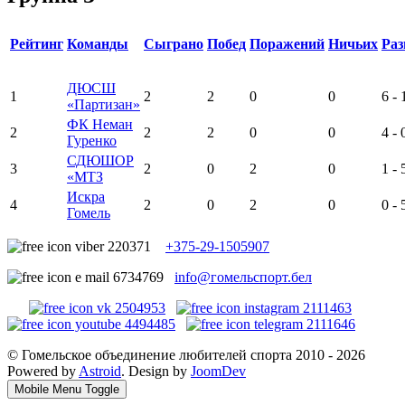
Рейтинг
Команды
Сыграно
Побед
Поражений
Ничьих
Раз
ДЮСШ
1
2
2
0
0
6 - 
«Партизан»
ФК Неман
2
2
2
0
0
4 - 
Гуренко
СДЮШОР
3
2
0
2
0
1 - 
«МТЗ
Искра
4
2
0
2
0
0 - 
Гомель
+375-29-1505907
info@гомельспорт.бел
© Гомельское объединение любителей спорта 2010 - 2026
Powered by
Astroid
. Design by
JoomDev
Mobile Menu Toggle