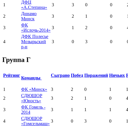
ДФЦ
1
3
3
0
0
«А.Степина»
Динамо
2
3
2
1
0
Минск
ФК
3
3
1
2
0
«Ислочь-2014»
ДФК Полесье
4
Мозырьский
3
0
3
0
р-н
Группа Г
Рейтинг
Сыграно
Побед
Поражений
Ничьих
Команды
1
ФК «Минск»
3
2
0
1
1
СДЮШОР
2
3
2
1
0
4
«Юность»
ФК Гомель -
3
3
1
1
1
4
2014
СДЮШОР
4
3
0
3
0
1
«Гомсельмаш»