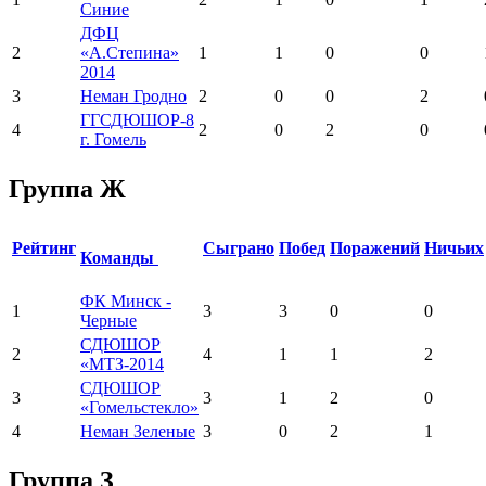
Синие
ДФЦ
2
«А.Степина»
1
1
0
0
2014
3
Неман Гродно
2
0
0
2
ГГСДЮШОР-8
4
2
0
2
0
г. Гомель
Группа Ж
Рейтинг
Сыграно
Побед
Поражений
Ничьих
Команды
ФК Минск -
1
3
3
0
0
Черные
СДЮШОР
2
4
1
1
2
«МТЗ-2014
СДЮШОР
3
3
1
2
0
«Гомельстекло»
4
Неман Зеленые
3
0
2
1
Группа З