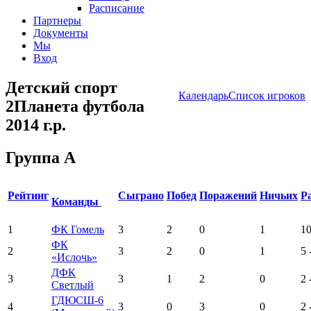
Расписание
Партнеры
Документы
Мы
Вход
Детский спорт
Календарь
Список игроков
2Планета футбола
2014 г.р.
Группа А
Рейтинг
Сыграно
Побед
Поражений
Ничьих
Р
Команды
1
ФК Гомель
3
2
0
1
10
ФК
2
3
2
0
1
5 
«Ислочь»
ДФК
3
3
1
2
0
2 
Светлый
ГДЮСШ-6
4
3
0
3
0
2 