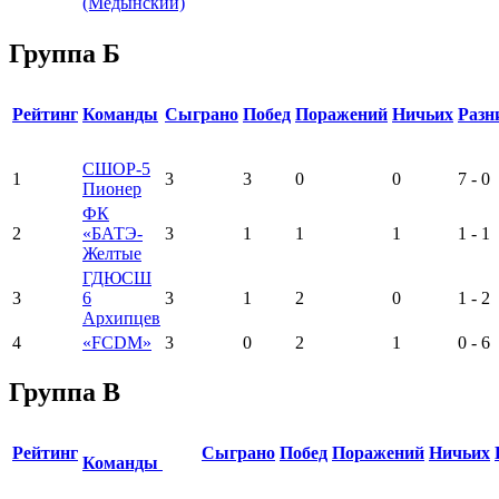
(Медынский)
Группа Б
Рейтинг
Команды
Сыграно
Побед
Поражений
Ничьих
Разн
СШОР-5
1
3
3
0
0
7 - 0
Пионер
ФК
2
«БАТЭ-
3
1
1
1
1 - 1
Желтые
ГДЮСШ
3
6
3
1
2
0
1 - 2
Архипцев
4
«FCDM»
3
0
2
1
0 - 6
Группа В
Рейтинг
Сыграно
Побед
Поражений
Ничьих
Команды