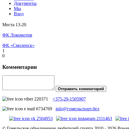
Документы
Мы
Вход
Места 13-20
ФК Локомотив
ФК «Смоленск»
1
0
Комментарии
Отправить комментарий
+375-29-1505907
info@гомельспорт.бел
© Гомельское объединение любителей спорта 2010 - 2026 Powe