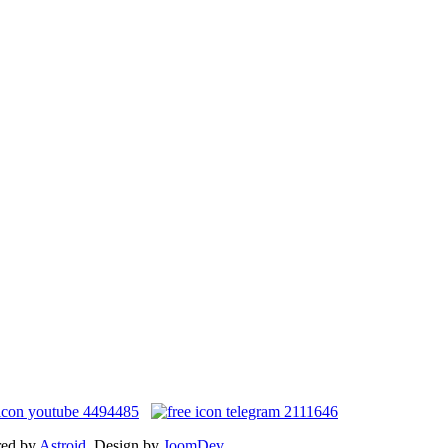
red by
Astroid
. Design by
JoomDev