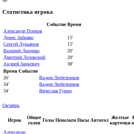
90'
Статистика игрока
Событие
Время
Александр Попков
Денис Забияко
15'
Сергей Лукьянов
15'
Валерий Даценко
20'
Дмитрий Лозовский
20'
Андрей Занкевич
38'
Время
Событие
26'
Вадим Любезников
34'
Вадим Любезников
34'
Вячеслав Гурин
Октябрь
Общее
Желтые
Игрок
Голы
Пенальти
Пасы
Автогол
голов
карточки
Александр