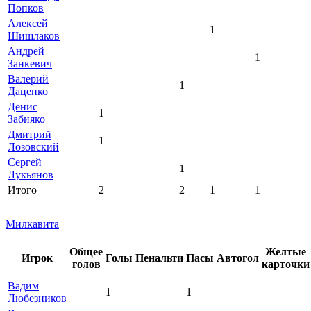
Попков
Алексей
1
Шишлаков
Андрей
1
Занкевич
Валерий
1
Даценко
Денис
1
Забияко
Дмитрий
1
Лозовский
Сергей
1
Лукьянов
Итого
2
2
1
1
Милкавита
Общее
Желтые
Игрок
Голы
Пенальти
Пасы
Автогол
голов
карточки
Вадим
1
1
Любезников