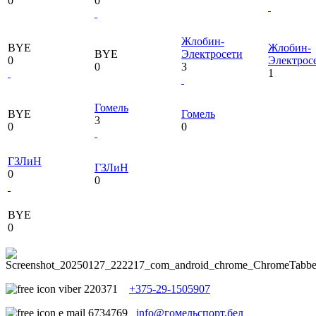
0
0
Жлобин-
BYE
Жлобин-
BYE
Электросети
0
Электрос
0
3
1
Гомель
BYE
Гомель
3
0
0
ГЗЛиН
ГЗЛиН
0
0
BYE
0
+375-29-1505907
info@гомельспорт.бел