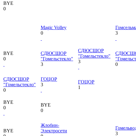
BYE
0
Magic Volley
Гомсельм
0
3
СДЮСШОР
BYE
СДЮСШОР
СДЮСШ
"Гомельстекло"
0
"Гомельстекло"
"Гомельс
3
3
0
СДЮСШОР
ГОЦОР
ГОЦОР
"Гомельстекло"
3
1
0
BYE
BYE
0
0
Жлобин-
Гомельво
BYE
Электросети
3