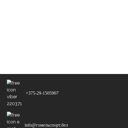
Дома
10 - 1
19:10
Сокол
26-08-2025
Дома
5 - 8
18:40
Октябрь
11-09-2025
СДЮШОР
Дома
5 - 0
18:40
№8
21-09-2025
2 - 4
В гостях
12:50
Амика
W
+375-29-1505907
info@гомельспорт.бел