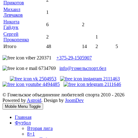
Прикотов
Михаил
1
Левчаков
Никита
6
2
Гайдук
Сергей
2
1
Прокопенко
Итого
48
14
2
5
+375-29-1505907
info@гомельспорт.бел
© Гомельское объединение любителей спорта 2010 - 2026
Powered by
Astroid
. Design by
JoomDev
Mobile Menu Toggle
Главная
Футбол
Вторая лига
8+1