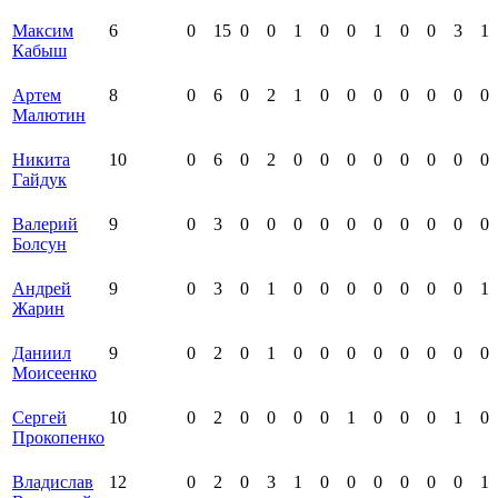
Максим
6
0
15
0
0
1
0
0
1
0
0
3
1
Кабыш
Артем
8
0
6
0
2
1
0
0
0
0
0
0
0
Малютин
Никита
10
0
6
0
2
0
0
0
0
0
0
0
0
Гайдук
Валерий
9
0
3
0
0
0
0
0
0
0
0
0
0
Болсун
Андрей
9
0
3
0
1
0
0
0
0
0
0
0
1
Жарин
Даниил
9
0
2
0
1
0
0
0
0
0
0
0
0
Моисеенко
Сергей
10
0
2
0
0
0
0
1
0
0
0
1
0
Прокопенко
Владислав
12
0
2
0
3
1
0
0
0
0
0
0
1