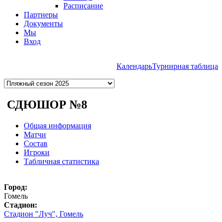
Расписание
Партнеры
Документы
Мы
Вход
Календарь
Турнирная таблица
СДЮШОР №8
Общая информация
Матчи
Состав
Игроки
Табличная статистика
Город:
Гомель
Cтадион:
Стадион "Луч", Гомель