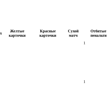
Желтые
Красные
Сухой
Отбитые
л
карточки
карточки
матч
пенальти
1
1