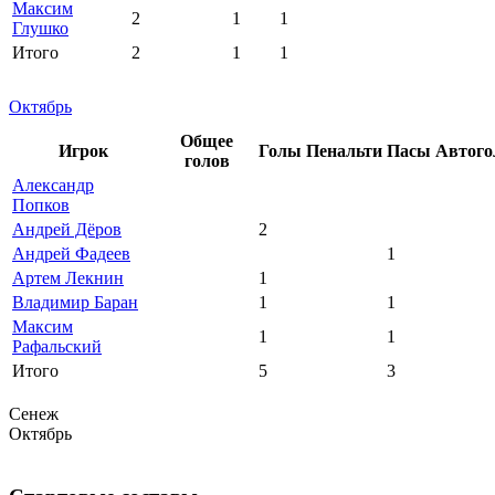
Максим
2
1
1
Глушко
Итого
2
1
1
Октябрь
Общее
Игрок
Голы
Пенальти
Пасы
Автого
голов
Александр
Попков
Андрей Дёров
2
Андрей Фадеев
1
Артем Лекнин
1
Владимир Баран
1
1
Максим
1
1
Рафальский
Итого
5
3
Сенеж
Октябрь