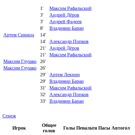
1'
Максим Рафальский
3'
Андрей Дёров
3'
Андрей Фадеев
8'
Владимир Баран
Артем Синица
14'
14'
Александр Попков
21'
Андрей Дёров
21'
Максим Рафальский
Максим Глушко
26'
Максим Глушко
26'
29'
Артем Лекнин
29'
Владимир Баран
31'
Максим Рафальский
32'
Александр Попков
33'
Владимир Баран
Сенеж
Общее
Игрок
Голы
Пенальти
Пасы
Автогол
голов