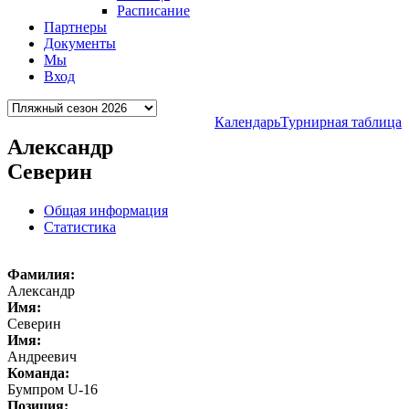
Расписание
Партнеры
Документы
Мы
Вход
Календарь
Турнирная таблица
Александр
Северин
Общая информация
Статистика
Фамилия:
Александр
Имя:
Северин
Имя:
Андреевич
Команда:
Бумпром U-16
Позиция: