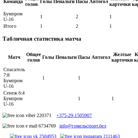
Команда
Голы
Пенальти
Пасы
Автогол
голов
карточки
ка
Бумпром
1
2
1
U-16
Итого
1
2
1
Табличная статистика матча
Общее
Желтые
К
Матч
Голы
Пенальти
Пасы
Автогол
голов
карточки
к
Спасатель
7:8
1
1
Бумпром
U-16
Сенеж 6:4
Бумпром
1
1
U-16
+375-29-1505907
info@гомельспорт.бел