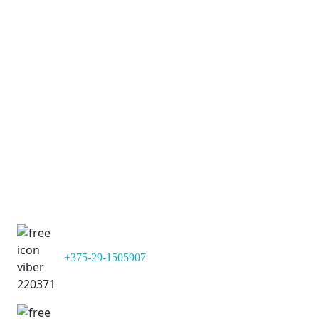
19:50
СДЮШОР
№8
28-08-2025
В гостях
3 - 4
19:10
Fortuna
04-09-2025
М-
В гостях
7 - 5
18:30
Сити
19-09-2025
Дома
5 - 0
18:40
Сокол
21-09-2025
2 - 4
Дома
12:50
Спасатель
W
+375-29-1505907