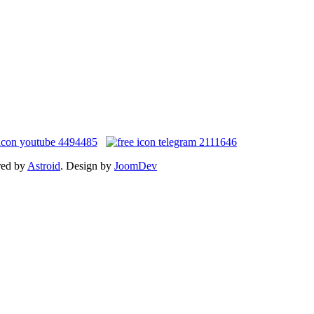
red by
Astroid
. Design by
JoomDev