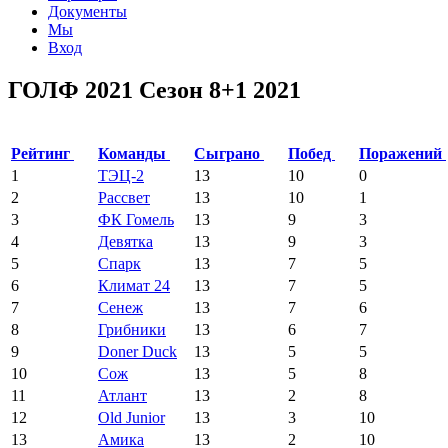
Документы
Мы
Вход
ГОЛФ 2021 Сезон 8+1 2021
Рейтинг
Команды
Сыграно
Побед
Поражений
1
ТЭЦ-2
13
10
0
2
Рассвет
13
10
1
3
ФК Гомель
13
9
3
4
Девятка
13
9
3
5
Спарк
13
7
5
6
Климат 24
13
7
5
7
Сенеж
13
7
6
8
Грибники
13
6
7
9
Doner Duck
13
5
5
10
Сож
13
5
8
11
Атлант
13
2
8
12
Old Junior
13
3
10
13
Амика
13
2
10