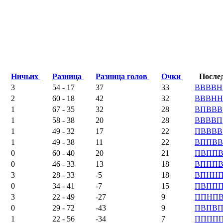
Ничьих
Разница
Разница голов
Очки
После
3
54 - 17
37
33
В
В
В
В
Н
2
60 - 18
42
32
В
В
В
Н
Н
1
67 - 35
32
28
В
П
В
В
В
1
58 - 38
20
28
В
В
В
В
П
1
49 - 32
17
22
П
В
В
В
В
1
49 - 38
11
22
В
П
П
В
В
0
60 - 40
20
21
П
В
П
П
0
46 - 33
13
18
В
П
П
П
3
28 - 33
-5
18
В
П
Н
Н
0
34 - 41
-7
15
П
В
П
П
3
22 - 49
-27
9
П
П
Н
П
0
29 - 72
-43
9
П
В
П
В
1
22 - 56
-34
7
П
П
П
П