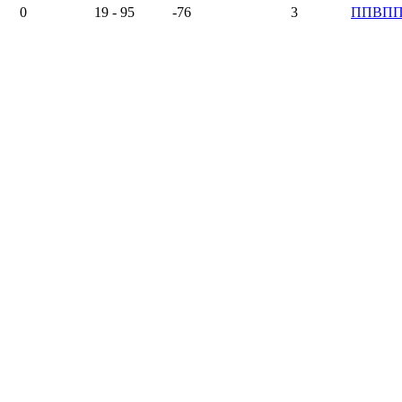
0
19 - 95
-76
3
П
П
В
П