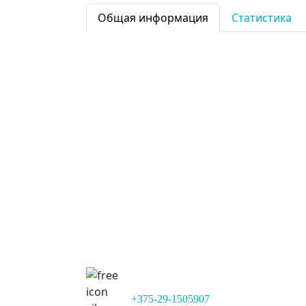
Общая информация
Статистика
Фамилия:
Александр
Имя:
Громыко
Имя:
Николаевич
Команда:
Песочница
Дата рождения:
16-03-1988 (38)
+375-29-1505907