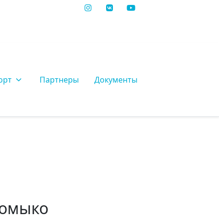
орт
Партнеры
Документы
ромыко