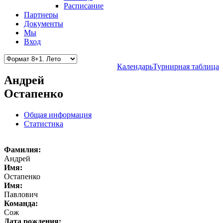
Расписание
Партнеры
Документы
Мы
Вход
Календарь
Турнирная таблица
Андрей
Остапенко
Общая информация
Статистика
Фамилия:
Андрей
Имя:
Остапенко
Имя:
Павлович
Команда:
Сож
Дата рождения: