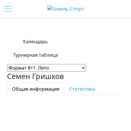
Mobile Menu Toggle
Календарь
Турнирная таблица
Семен Гришков
Общая информация
Статистика
Фамилия:
Семен
Имя:
Гришков