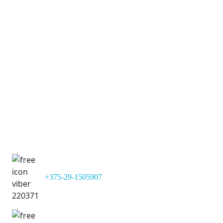
Имя:
Сергеевич
Команда:
Бумпром
Страна:
Belarus
Позиция:
Полузащитник
Дата рождения:
05-08-2010 (16)
+375-29-1505907