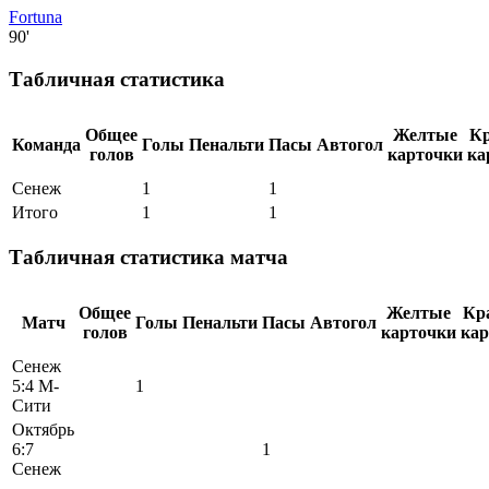
Fortuna
90'
Табличная статистика
Общее
Желтые
К
Команда
Голы
Пенальти
Пасы
Автогол
голов
карточки
ка
Сенеж
1
1
Итого
1
1
Табличная статистика матча
Общее
Желтые
Кр
Матч
Голы
Пенальти
Пасы
Автогол
голов
карточки
кар
Сенеж
5:4 М-
1
Сити
Октябрь
6:7
1
Сенеж