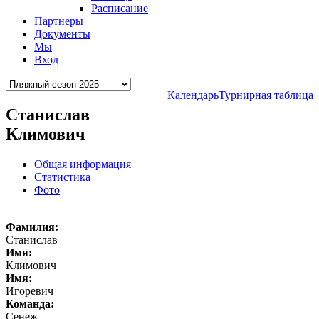
Расписание
Партнеры
Документы
Мы
Вход
Календарь
Турнирная таблица
Станислав
Климович
Общая информация
Статистика
Фото
Фамилия:
Станислав
Имя:
Климович
Имя:
Игоревич
Команда:
Сенеж