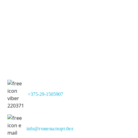
Имя:
Сергеевич
Команда:
Сокол
Позиция:
Нападающий
Дата рождения:
02-03-2006 (20)
+375-29-1505907
info@гомельспорт.бел