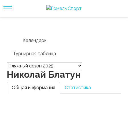
Mobile Menu Toggle
Календарь
Турнирная таблица
Николай Блатун
Общая информация
Статистика
Фамилия:
Николай
Имя:
Блатун