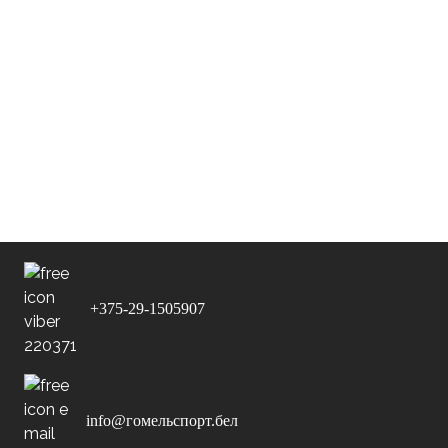
Имя:
Александрович
Команда:
Сокол
Позиция:
Нападающий
Дата рождения:
10-11-1994 (31)
+375-29-1505907
info@гомельспорт.бел