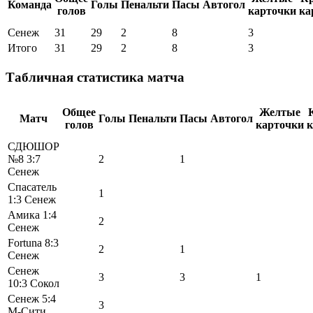
Команда
Голы
Пенальти
Пасы
Автогол
голов
карточки
ка
Сенеж
31
29
2
8
3
Итого
31
29
2
8
3
Табличная статистика матча
Общее
Желтые
Матч
Голы
Пенальти
Пасы
Автогол
голов
карточки
к
СДЮШОР
№8 3:7
2
1
Сенеж
Спасатель
1
1:3 Сенеж
Амика 1:4
2
Сенеж
Fortuna 8:3
2
1
Сенеж
Сенеж
3
3
1
10:3 Сокол
Сенеж 5:4
3
М-Сити