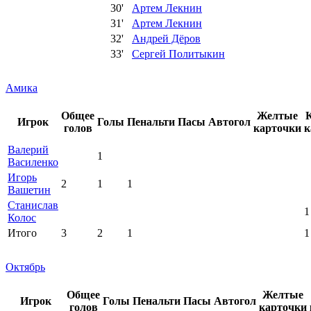
30'
Артем Лекнин
31'
Артем Лекнин
32'
Андрей Дёров
33'
Сергей Политыкин
Амика
Общее
Желтые
Игрок
Голы
Пенальти
Пасы
Автогол
голов
карточки
к
Валерий
1
Василенко
Игорь
2
1
1
Вашетин
Станислав
1
Колос
Итого
3
2
1
1
Октябрь
Общее
Желтые
Игрок
Голы
Пенальти
Пасы
Автогол
голов
карточки