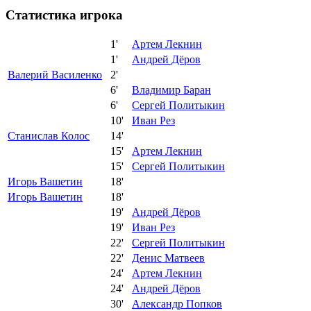
Статистика игрока
1'
Артем Лекнин
1'
Андрей Дёров
Валерий Василенко
2'
6'
Владимир Баран
6'
Сергей Политыкин
10'
Иван Рез
Станислав Колос
14'
15'
Артем Лекнин
15'
Сергей Политыкин
Игорь Вашетин
18'
Игорь Вашетин
18'
19'
Андрей Дёров
19'
Иван Рез
22'
Сергей Политыкин
22'
Денис Матвеев
24'
Артем Лекнин
24'
Андрей Дёров
30'
Александр Попков