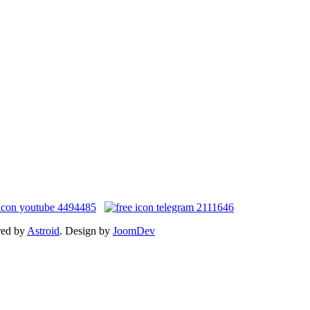
red by
Astroid
. Design by
JoomDev