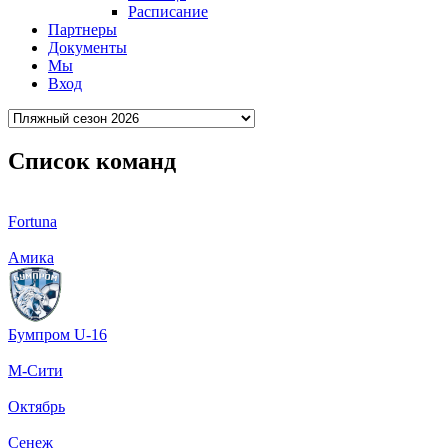
Расписание
Партнеры
Документы
Мы
Вход
Список команд
Fortuna
Амика
Бумпром U-16
М-Сити
Октябрь
Сенеж