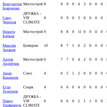
Константин
Мостострой
8
9
9
0
4
3
0
0
0
Боярченко
ДРУЖБА -
Саид
VIP
8
9
9
0
3
0
0
0
0
Черепов
СLIMATE
Никита
Мостострой
9
8
8
0
11
0
0
0
0
Кабыш
Максим
Бумпром
10
8
7
1
0
2
0
0
0
Захаров
Артем
Мостострой
6
7
7
0
4
2
0
0
0
Авдейчик
Захар
Союз
4
6
5
1
2
0
0
0
0
Кразинов
Егор
Спарк
4
6
6
0
4
0
0
0
0
Телепнев
ДРУЖБА -
Павел
VIP
6
6
6
0
2
1
1
0
0
Трофимчук
СLIMATE