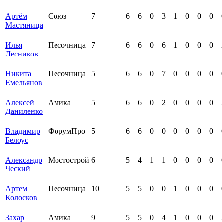
Артём
Союз
7
6
6
0
3
1
0
0
0
Мастяница
Илья
Песочница
7
6
6
0
6
1
0
0
0
Лесников
Никита
Песочница
5
6
6
0
7
0
0
0
0
Емельянов
Алексей
Амика
5
6
6
0
2
0
0
0
0
Даниленко
Владимир
ФорумПро
5
6
6
0
0
0
0
0
0
Белоус
Александр
Мостострой
6
5
4
1
1
0
0
0
0
Ческий
Артем
Песочница
10
5
5
0
0
1
0
0
0
Колосков
Захар
Амика
9
5
5
0
4
1
0
0
0