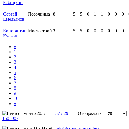
Бабицкий
Сергей
Песочница
8
5
5
0
1
1
0
0
0
Емельянов
Константин
Мостострой
3
5
5
0
0
0
0
0
0
Кусков
«
1
2
3
4
5
6
7
8
9
10
»
+375-29-
Отображать
1505907
info@гомельспорт.бел