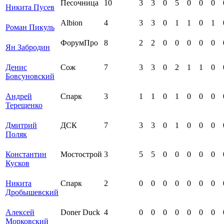
Песочница
10
3
3
0
5
0
0
0
Никита Пусев
Albion
4
3
3
0
1
1
0
1
Роман Пикуль
ФорумПро
8
2
2
0
0
0
0
0
Ян Забродин
Денис
Сож
7
3
3
0
2
1
1
0
Бовсуновский
Андрей
Спарк
3
1
1
0
1
0
0
0
Терещенко
Дмитрий
ДСК
7
3
3
0
1
0
0
0
Поляк
Константин
Мостострой
3
5
5
0
0
0
0
0
Кусков
Никита
Спарк
2
0
0
0
0
0
0
0
Дробышевский
Алексей
Doner Duck
4
0
0
0
0
0
0
0
Морковский