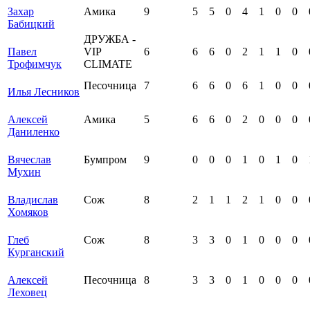
Захар
Амика
9
5
5
0
4
1
0
0
Бабицкий
ДРУЖБА -
Павел
VIP
6
6
6
0
2
1
1
0
Трофимчук
СLIMATE
Песочница
7
6
6
0
6
1
0
0
Илья Лесников
Алексей
Амика
5
6
6
0
2
0
0
0
Даниленко
Вячеслав
Бумпром
9
0
0
0
1
0
1
0
Мухин
Владислав
Сож
8
2
1
1
2
1
0
0
Хомяков
Глеб
Сож
8
3
3
0
1
0
0
0
Курганский
Алексей
Песочница
8
3
3
0
1
0
0
0
Леховец