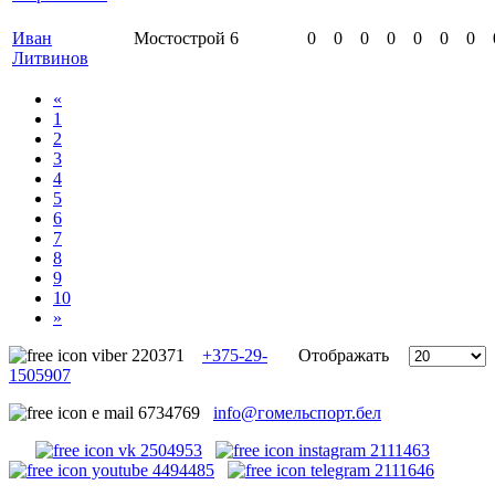
Иван
Мостострой
6
0
0
0
0
0
0
0
Литвинов
«
1
2
3
4
5
6
7
8
9
10
»
+375-29-
Отображать
1505907
info@гомельспорт.бел