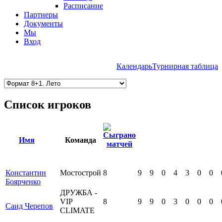
Расписание
Партнеры
Документы
Мы
Вход
Календарь
Турнирная таблица
Список игроков
Имя
Команда
Константин
Мостострой
8
9
9
0
4
3
0
0
Боярченко
ДРУЖБА -
VIP
8
9
9
0
3
0
0
0
Саид Черепов
СLIMATE